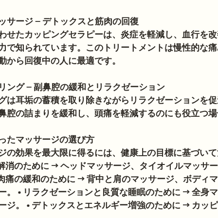
ッサージ – デトックスと筋肉の回復
わせたカッピングセラピーは、炎症を軽減し、血行を改
力で知られています。このトリートメントは慢性的な痛
動から回復中の人に最適です。
リング – 副鼻腔の緩和とリラクゼーション
グは耳垢の蓄積を取り除きながらリラクゼーションを促
鼻腔の詰まりを緩和し、頭痛を軽減するのにも役立つ場
ったマッサージの選び方
ジの効果を最大限に得るには、健康上の目標に基づいて
ス解消のために → ヘッドマッサージ、タイオイルマッサ
筋肉痛の緩和のために → 背中と肩のマッサージ、ボディ
。 • リラクゼーションと良質な睡眠のために → 全身
ジ。 • デトックスとエネルギー増強のために → カッ